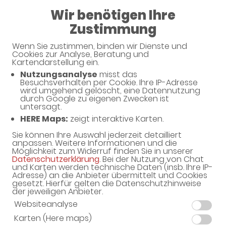
Wir benötigen Ihre
08:30 - 13:00
Zustimmung
Apotheke am Rathaus
Wenn Sie zustimmen, binden wir Dienste und
Cookies zur Analyse, Beratung und
Kartendarstellung ein.
Nutzungsanalyse
misst das
Besuchsverhalten per Cookie. Ihre IP-Adresse
wird umgehend gelöscht, eine Datennutzung
durch Google zu eigenen Zwecken ist
untersagt.
HERE Maps:
zeigt interaktive Karten.
Sie können Ihre Auswahl jederzeit detailliert
Willkommen in Ihrer Apotheke
anpassen. Weitere Informationen und die
Möglichkeit zum Widerruf finden Sie in unserer
Ihre Gesundheitsberatung vor Ort
Datenschutzerklärung
. Bei der Nutzung von Chat
und Karten werden technische Daten (insb. Ihre IP-
Adresse) an die Anbieter übermittelt und Cookies
gesetzt. Hierfür gelten die Datenschutzhinweise
der jeweiligen Anbieter.
Websiteanalyse
Karten (Here maps)
Unverbindliche Reservierung